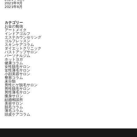
2021年9月
2021年8月
カテゴリー
お金の勉強
アートメイク
インドアゴルフ
エステカウンセリング
ゴルフレッスン
スキンケアコラム
ダイエットクリニック
バストアップサロン
パーソナルジム
ホットヨガ
健康コラム
女性脱毛サロン
女性薄毛サロン
小顔美容サロン
整形コラム
未分類
男性ヒゲ脱毛サロン
男性脱毛サロン
男性薄毛サロン
痩身サロン
結婚相談所
美容サロン
脱毛コラム
薄毛コラム
頭皮ケアコラム