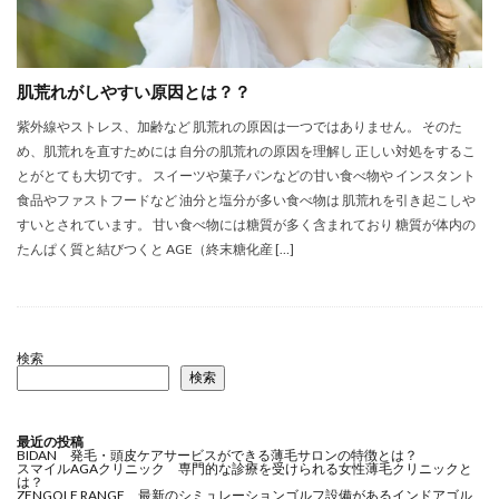
肌荒れがしやすい原因とは？？
紫外線やストレス、加齢など 肌荒れの原因は一つではありません。 そのた
め、肌荒れを直すためには 自分の肌荒れの原因を理解し 正しい対処をするこ
とがとても大切です。 スイーツや菓子パンなどの甘い食べ物や インスタント
食品やファストフードなど 油分と塩分が多い食べ物は 肌荒れを引き起こしや
すいとされています。 甘い食べ物には糖質が多く含まれており 糖質が体内の
たんぱく質と結びつくと AGE（終末糖化産 […]
検索
検索
最近の投稿
BIDAN 発毛・頭皮ケアサービスができる薄毛サロンの特徴とは？
スマイルAGAクリニック 専門的な診療を受けられる女性薄毛クリニックと
は？
ZENGOLF RANGE 最新のシミュレーションゴルフ設備があるインドアゴル