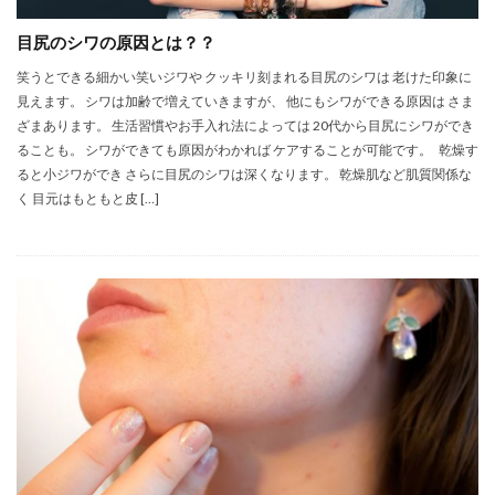
目尻のシワの原因とは？？
笑うとできる細かい笑いジワや クッキリ刻まれる目尻のシワは 老けた印象に
見えます。 シワは加齢で増えていきますが、 他にもシワができる原因は さま
ざまあります。 生活習慣やお手入れ法によっては 20代から目尻にシワができ
ることも。 シワができても原因がわかれば ケアすることが可能です。 乾燥す
ると小ジワができ さらに目尻のシワは深くなります。 乾燥肌など肌質関係な
く 目元はもともと皮 […]