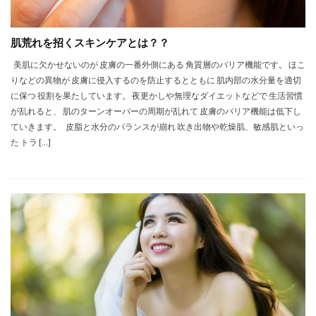
肌荒れを招くスキンケアとは？？
美肌に欠かせないのが 皮膚の一番外側にある 角質層のバリア機能です。 ほこ
りなどの異物が 皮膚に侵入するのを防止するとともに 肌内部の水分量を適切
に保つ 役割を果たしています。 夜更かしや無理なダイエットなどで 生活習慣
が乱れると、 肌のターンオーバーの周期が乱れて 皮膚のバリア機能は低下し
ていきます。 皮脂と水分のバランスが崩れ 吹き出物や乾燥肌、敏感肌といっ
た トラ […]