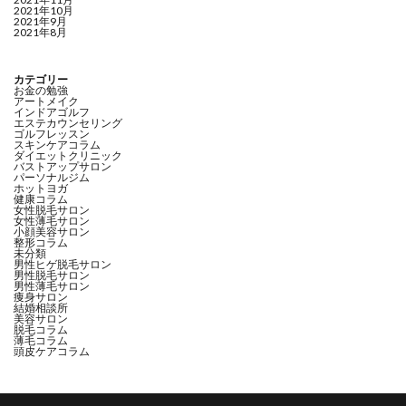
2021年10月
2021年9月
2021年8月
カテゴリー
お金の勉強
アートメイク
インドアゴルフ
エステカウンセリング
ゴルフレッスン
スキンケアコラム
ダイエットクリニック
バストアップサロン
パーソナルジム
ホットヨガ
健康コラム
女性脱毛サロン
女性薄毛サロン
小顔美容サロン
整形コラム
未分類
男性ヒゲ脱毛サロン
男性脱毛サロン
男性薄毛サロン
痩身サロン
結婚相談所
美容サロン
脱毛コラム
薄毛コラム
頭皮ケアコラム